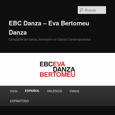
Ir
al
Busc
contenido
principal
EBC Danza – Eva Bertomeu
Danza
Compañía de danza, formación en Danza Contemporánea
Menú
ESPAÑOL
Inicio
VALENCIÀ
Vídeos
principal
ESPANTOSO