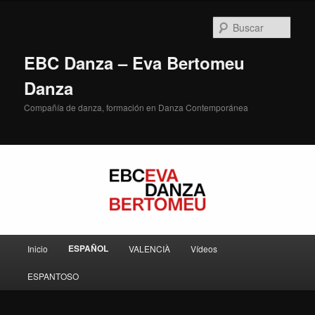
Ir
al
Busc
contenido
principal
EBC Danza – Eva Bertomeu
Danza
Compañía de danza, formación en Danza Contemporánea
Menú
ESPAÑOL
Inicio
VALENCIÀ
Vídeos
principal
ESPANTOSO