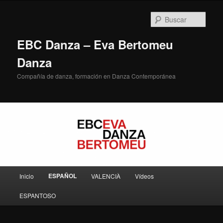
Ir
al
Busc
contenido
principal
EBC Danza – Eva Bertomeu
Danza
Compañía de danza, formación en Danza Contemporánea
Menú
ESPAÑOL
Inicio
VALENCIÀ
Vídeos
principal
ESPANTOSO