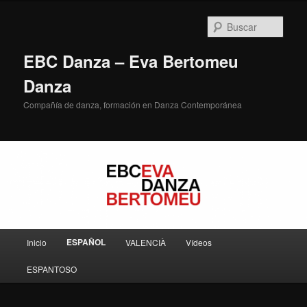
Ir
al
Busc
contenido
principal
EBC Danza – Eva Bertomeu
Danza
Compañía de danza, formación en Danza Contemporánea
Menú
ESPAÑOL
Inicio
VALENCIÀ
Vídeos
principal
ESPANTOSO