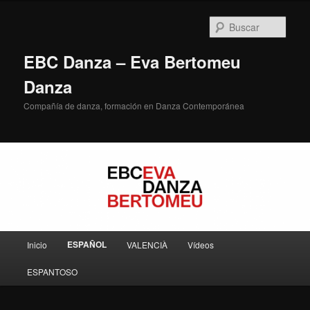
Ir
al
Busc
contenido
principal
EBC Danza – Eva Bertomeu
Danza
Compañía de danza, formación en Danza Contemporánea
Menú
ESPAÑOL
Inicio
VALENCIÀ
Vídeos
principal
ESPANTOSO