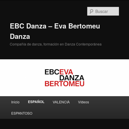
Ir
al
Busc
contenido
principal
EBC Danza – Eva Bertomeu
Danza
Compañía de danza, formación en Danza Contemporánea
Menú
ESPAÑOL
Inicio
VALENCIÀ
Vídeos
principal
ESPANTOSO