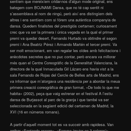
sentíem que mereixíem cridar-nos d’algun mode original, ens
bategem com BOJNAMI Dansa, que no té cap sentit ni
s’assemblava al nom de ningú, però així ens distingíem dels
altres i ens sentíem com si fórem una autèntica companyia de
dansa. Quedem finalistes del prestigiós certamen; curiosament
crec que va ser la primera i única vegada en la qual el primer
premi va quedar desert, Fernando Hurtado va obtindre el segon
premi i Ana Beatriz Pérez i Armando Martén el tercer premi. Va
ser molt emocionant, em van regalar les oïdes amb felicitacions i
anècdotes secretes que no puc contar, però encara va millorar
més quan el Centre Coreogràfic de la Generalitat Valenciana, la
directora de la qual Inmaculada Gil Lázaro ens havia vist a la
sala Fernando de Rojas del Cercle de Belles arts de Madrid, ens
va informar que m’atorgava una residència per a abordar la meua
primera creació coreogràfica de gran format, «De todo lo que me
habita» (2002), peça que vaig estrenar en el festival A l’estiu
dansa de Burjassot al parc de la granja i que també va ser
seleccionada en la següent edició del certamen de Madrid, la
XVI (16 en números romans).
A partir d’aquell moment tot es va succeir amb rapidesa. Van
arribar «Sentando espero», «Femme (mujer en 3 colores)»,