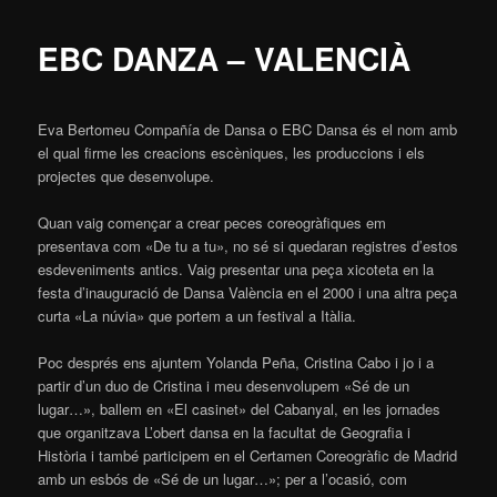
EBC DANZA – VALENCIÀ
Eva Bertomeu Compañía de Dansa o EBC Dansa és el nom amb
el qual firme les creacions escèniques, les produccions i els
projectes que desenvolupe.
Quan vaig començar a crear peces coreogràfiques em
presentava com «De tu a tu», no sé si quedaran registres d’estos
esdeveniments antics. Vaig presentar una peça xicoteta en la
festa d’inauguració de Dansa València en el 2000 i una altra peça
curta «La núvia» que portem a un festival a Itàlia.
Poc després ens ajuntem Yolanda Peña, Cristina Cabo i jo i a
partir d’un duo de Cristina i meu desenvolupem «Sé de un
lugar…», ballem en «El casinet» del Cabanyal, en les jornades
que organitzava L’obert dansa en la facultat de Geografia i
Història i també participem en el Certamen Coreogràfic de Madrid
amb un esbós de «Sé de un lugar…»; per a l’ocasió, com