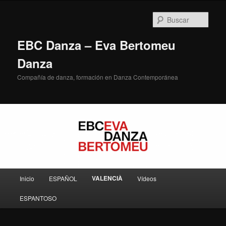
Ir
al
Busc
contenido
principal
EBC Danza – Eva Bertomeu
Danza
Compañía de danza, formación en Danza Contemporánea
Menú
VALENCIÀ
Inicio
ESPAÑOL
Vídeos
principal
ESPANTOSO