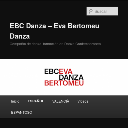
Ir
al
Busc
contenido
principal
EBC Danza – Eva Bertomeu
Danza
Compañía de danza, formación en Danza Contemporánea
Menú
ESPAÑOL
Inicio
VALENCIÀ
Vídeos
principal
ESPANTOSO