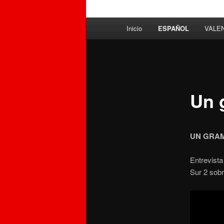
Menú
Inicio
ESPAÑOL
VALE
principal
Un 
UN GRAMO
Entrevist
Sur 2 sob