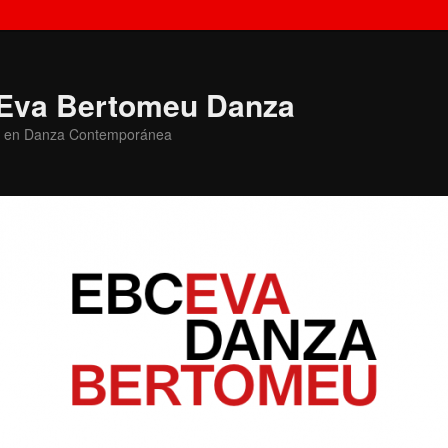
Eva Bertomeu Danza
n en Danza Contemporánea